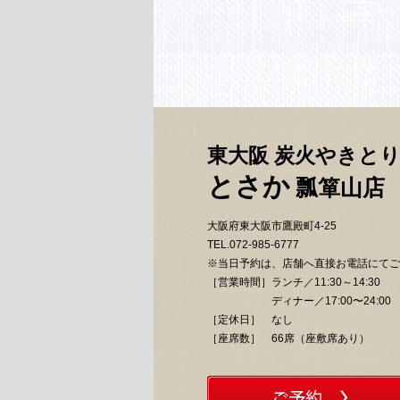
東大阪 炭火やきと
とさか
瓢箪山店
大阪府東大阪市鷹殿町4-25
TEL.072-985-6777
※当日予約は、店舗へ直接お電話にてご
［営業時間］
ランチ／11:30～14:30
ディナー／17:00〜24:00
［定休日］
なし
［座席数］
66席（座敷席あり）