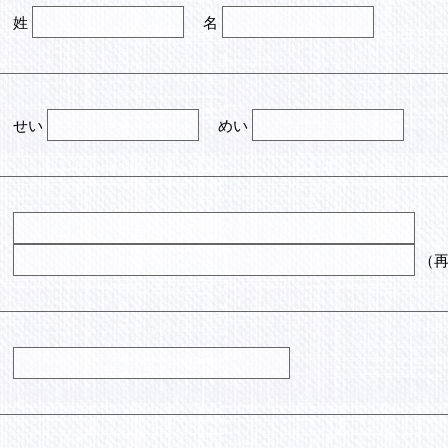
姓
名
せい
めい
（再