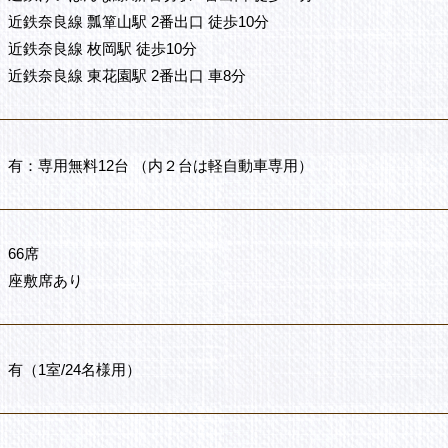
近鉄奈良線 瓢箪山駅 2番出口 徒歩10分
近鉄奈良線 枚岡駅 徒歩10分
近鉄奈良線 東花園駅 2番出口 車8分
有：専用無料12台 （内２台は軽自動車専用）
66席
座敷席あり
有（1室/24名様用）