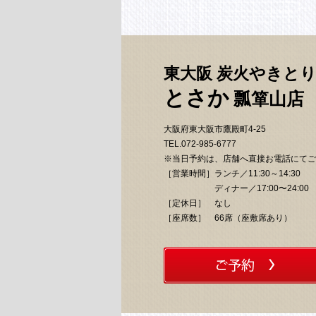
東大阪 炭火やきと
とさか
瓢箪山店
大阪府東大阪市鷹殿町4-25
TEL.072-985-6777
※当日予約は、店舗へ直接お電話にてご
［営業時間］
ランチ／11:30～14:30
ディナー／17:00〜24:00
［定休日］
なし
［座席数］
66席（座敷席あり）